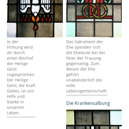
In der
Das Sakrament der
Firmung wird
Ehe spenden sich
dir durch
die Eheleute bei der
einen Bischof
Feier der Trauung
der Heilige
gegenseitig. Zum
Geist
Wesen der Ehe
zugesprochen.
gehört
Der Heilige
unabänderlich die
Geist, die Kraft
volle
Gottes, ist uns
Lebensgemeinschaft.
Hilfe und
Stärke in
Die Krankensalbung
unserem
Leben.