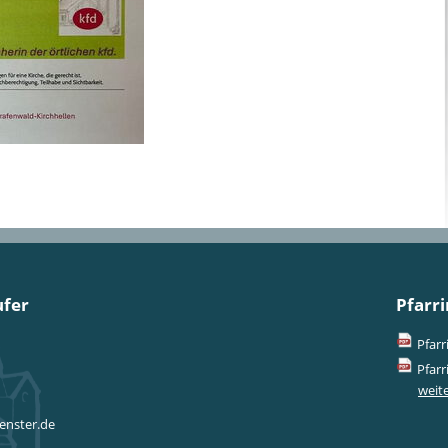
ufer
Pfarri
Pfarr
Pfarr
weite
enster.de