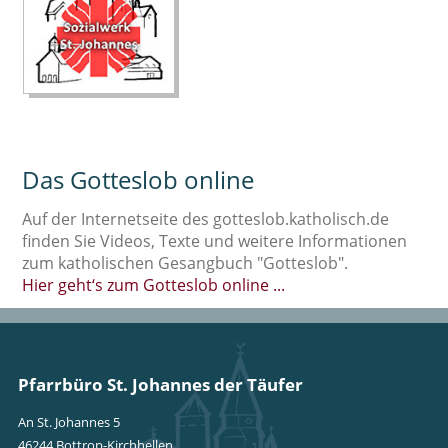
Das Gotteslob online
Auf der Internetseite des gotteslob.katholisch.de
finden Sie Videos, Texte und weitere Informationen
zum katholischen Gesangbuch "Gotteslob".
Hier geht‘s zum Gotteslob online ...
Pfarrbüro St. Johannes der Täufer
An St. Johannes 5
46244 Bottrop-Kirchhellen